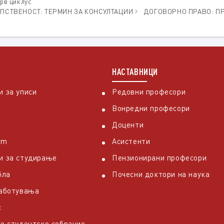
прв циклус
ОПСТВЕНОСТ: ТЕРМИН ЗА КОНСУЛТАЦИИ
ДОГОВОРНО ПРАВО: ПРЕ
НАСТАВНИЦИ
 за уписи
Редовни професори
Вонредни професори
Доценти
em
Асистенти
и за студирање
Пензионирани професори
бла
Почесни доктори на наука
работувања
с
о студентско собрание