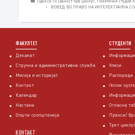
Categories
Односи со јавност прв циклус
,
Политички студии 
ВОВЕД ВО ПРАВО НА ИНТЕЛЕКТУАЛНА С
ФАКУЛТЕТ
СТУДЕНТИ
Деканат
Информации
Стручна и административна служба
Уписи
Мисија и историјат
Распореди
Контакт
Iknow syst
Календар
Информаци
Настани
Огласна та
Општи соопштенија
Пракси/ В
Трет циклу
КОНТАКТ
Факултетск