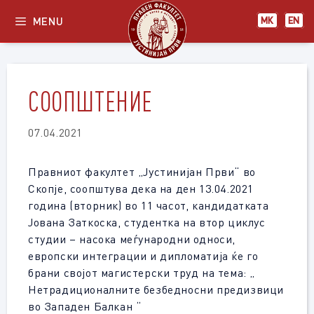
Skip
MENU
МК
EN
to
content
СООПШТЕНИЕ
07.04.2021
Правниот факултет „Јустинијан Први“ во
Скопје, соопштува дека на ден 13.04.2021
година (вторник) во 11 часот, кандидатката
Јована Заткоска, студентка на втор циклус
студии – насока меѓународни односи,
европски интеграции и дипломатија ќе го
брани својот магистерски труд на тема: „
Нетрадиционалните безбедносни предизвици
во Западен Балкан “