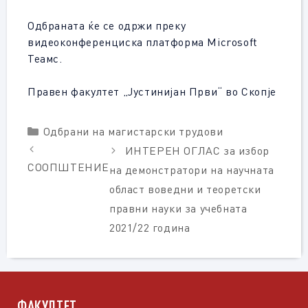
Одбраната ќе се одржи преку
видеоконференциска платформа Microsoft
Теамс.
Правен факултет „Јустинијан Први“ во Скопје
Categories
Одбрани на магистарски трудови
ИНТЕРЕН ОГЛАС за избор
СООПШТЕНИЕ
на демонстратори на научната
област воведни и теоретски
правни науки за учебната
2021/22 година
ФАКУЛТЕТ