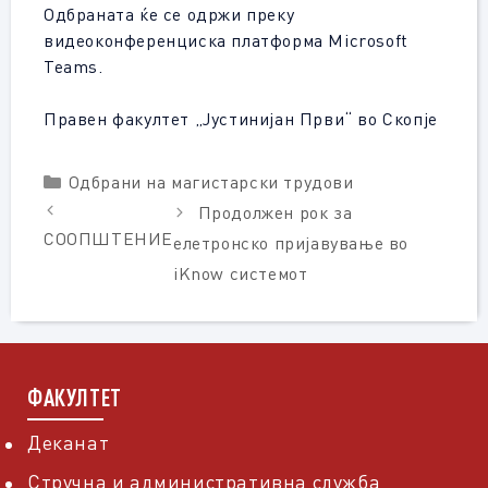
Одбраната ќе се одржи преку
видеоконференциска платформа Microsoft
Teams.
Правен факултет „Јустинијан Први“ во Скопје
Categories
Одбрани на магистарски трудови
Продолжен рок за
СООПШТЕНИЕ
елетронско пријавување во
iKnow системот
ФАКУЛТЕТ
Деканат
Стручна и административна служба