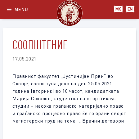
Skip
MENU
МК
EN
to
content
СООПШТЕНИЕ
17.05.2021
Правниот факултет „Јустинијан Први“ во
Скопје, соопштува дека на ден 25.05.2021
година (вторник) во 10 часот, кандидатката
Марија Соколов, студентка на втор циклус
студии – насока граѓанско материјално право
и граѓанско процесно право ќе го брани својот
магистерски труд на тема: „ Брачни договори
“