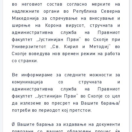
во неговиот состав согласно мерките на
надлежните органи во Република Северна
Македонија за спречување на внесување и
ширење на Корона вирусот, стручната и
административна служба на Правниот
факултет „Јустинијан Први“ во Скопје при
Универзитетот „Св. Кирил и Методиј“ во
Скопје воведува нов времен режим на работа
со странки.
Ве информираме за следните можности за
комуникација со стручната и
административна служба на Правниот
факултет „Јустинијан Први“ во Скопје со цел
да излеземе во пресрет на Вашите барања/
потреби во периодот кој претстои.
Ø Вашите барања за издавање на документи
поврзани со вашиот образовен процес ќе