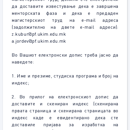
да доставите известување дека е завршена
менторската фаза и дека е предаден
магистерскиот труд на e-mail адреса
(задолжително на двете e-mail адреси):
z.kubur@pf.ukim.edu.mk
a.jordev@pf.ukim.edu.mk
Во Вашиот електронски допис треба јасно да
наведете:
1. Име и презиме, студиска програма и број на
индекс;
2. Во прилог на електронскиот допис да
доставите и скениран индекс (скенирана
првата страница и скенирана страницата во
индекс каде е евидентирано дека сте
доставиле пријава за изработка на