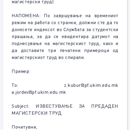
магистерски труд).
НАПОМЕНА: По завршување на времениот
режим на работа со странки, должни сте да го
донесете индексот во Службата за студентски
прашања, за да се евидентира датумот на
поднесување на магистерскиот труд, како и
да доставите три печатени примероци од
магистерскиот труд во спирали.
Пример:
То: z.kubur@pf.ukim.edu.mk
a.jordev@pf.ukim.edu.mk
Subject: ИЗВЕСТУВАЊЕ ЗА ПРЕДАДЕН
МАГИСТЕРСКИ ТРУД
Почитувни,