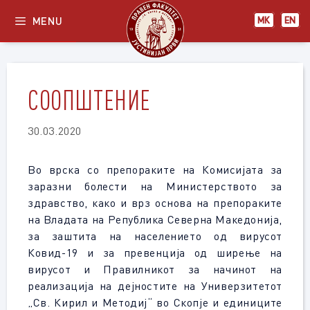
Skip
MENU
МК
EN
to
content
СООПШТЕНИЕ
30.03.2020
Во врска со препораките на Комисијата за
заразни болести на Министерството за
здравство, како и врз основа на препораките
на Владата на Република Северна Македонија,
за заштита на населението од вирусот
Ковид-19 и за превенција од ширење на
вирусот и Правилникот за начинот на
реализација на дејностите на Универзитетот
„Св. Кирил и Методиј“ во Скопје и единиците