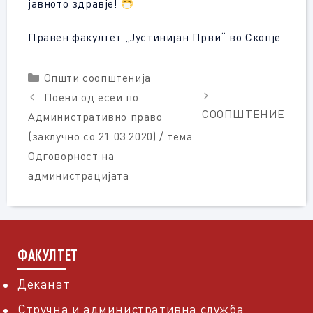
јавното здравје!
Правен факултет „Јустинијан Први“ во Скопје
Categories
Општи соопштенија
Поени од есеи по
СООПШТЕНИЕ
Административно право
(заклучно со 21.03.2020) / тема
Одговорност на
администрацијата
ФАКУЛТЕТ
Деканат
Стручна и административна служба