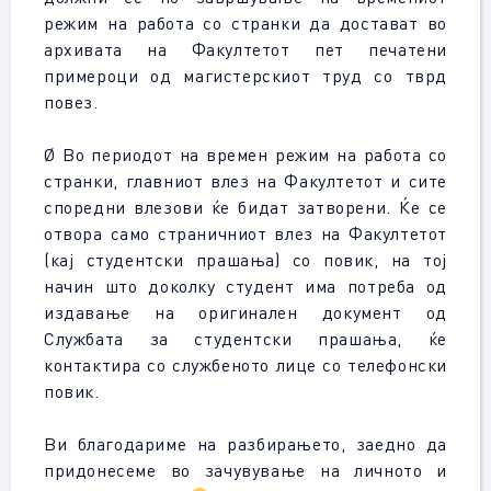
режим на работа со странки да достават во
архивата на Факултетот пет печатени
примероци од магистерскиот труд со тврд
повез.
Ø Во периодот на времен режим на работа со
странки, главниот влез на Факултетот и сите
споредни влезови ќе бидат затворени. Ќе се
отвора само страничниот влез на Факултетот
(кај студентски прашања) со повик, на тој
начин што доколку студент има потреба од
издавање на оригинален документ од
Службата за студентски прашања, ќе
контактира со службеното лице со телефонски
повик.
Ви благодариме на разбирањето, заедно да
придонесеме во зачувување на личното и