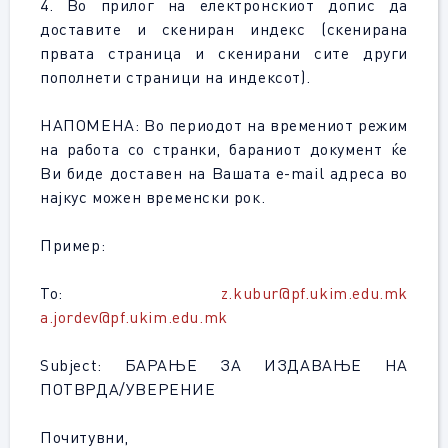
4. Во прилог на електронскиот допис да
доставите и скениран индекс (скенирана
првата страница и скенирани сите други
пополнети страници на индексот).
НАПОМЕНА: Во периодот на времениот режим
на работа со странки, бараниот документ ќе
Ви биде доставен на Вашата e-mail адреса во
најкус можен временски рок.
Пример:
То:
z.kubur@pf.ukim.edu.mk
a.jordev@pf.ukim.edu.mk
Subject: БАРАЊЕ ЗА ИЗДАВАЊЕ НА
ПОТВРДА/УВЕРЕНИЕ
Почитувни,