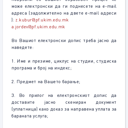
може електронски да ги поднесете на e-mail
адреса (задолжително на двете e-mail адреси
):
z.kubur@pf.ukim.edu.mk
a.jordev@pf.ukim.edu.mk
Во Вашиот електронски допис треба јасно да
наведете:
1. Име и презиме, циклус на студии, студиска
програма и број на индекс;
2. Предмет на Вашето барање;
3. Во прилог на електронскиот допис да
доставите јасно скениран документ
(уплатница) како доказ за направена уплата за
бараната услуга;