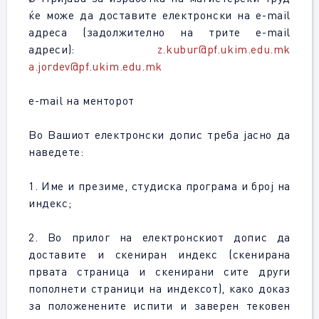
ќе може да доставите електронски на e-mail
адреса (задолжително на трите e-mail
адреси):
z.kubur@pf.ukim.edu.mk
a.jordev@pf.ukim.edu.mk
e-mail на менторот
Во Вашиот електронски допис треба јасно да
наведете:
1. Име и презиме, студиска програма и број на
индекс;
2. Во прилог на електронскиот допис да
доставите и скениран индекс (скенирана
првата страница и скенирани сите други
пополнети страници на индексот), како доказ
за положенените испити и заверен тековен