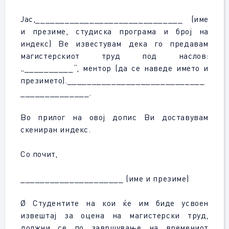
Јас,______________________________ (име
и презиме, студиска програма и број на
индекс) Ве известувам дека го предавам
магистерскиот труд под наслов:
„__________“, ментор (да се наведе името и
презимето).____________________________
______________.
Во прилог на овој допис Ви доставувам
скениран индекс.
Со почит,
_____________________ (име и презиме)
Ø Студентите на кои ќе им биде усвоен
извештај за оцена на магистерски труд,
должни се по завршување на времениот