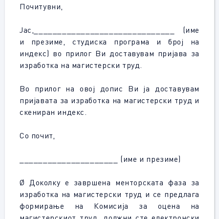
Почитувни,
Јас,______________________________ (име
и презиме, студиска програма и број на
индекс) во прилог Ви доставувам пријава за
изработка на магистерски труд.
Во прилог на овој допис Ви ја доставувам
пријавата за изработка на магистерски труд и
скениран индекс.
Со почит,
_____________________ (име и презиме)
Ø Доколку е завршена менторската фаза за
изработка на магистерски труд и се предлага
формирање на Комисија за оцена на
магистерскиот труд, должни сте електронски