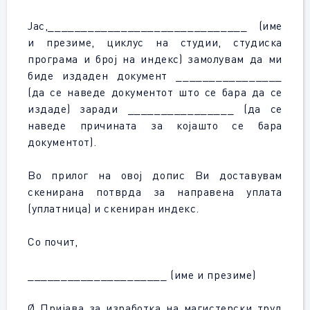
Јас,______________________________ (име
и презиме, циклус на студии, студиска
програма и број на индекс) замолувам да ми
биде издаден документ ________________
(да се наведе документот што се бара да се
издаде) заради ________________ (да се
наведе причината за којашто се бара
документот).
Во прилог на овој допис Ви доставувам
скенирана потврда за направена уплата
(уплатница) и скениран индекс.
Со почит,
_____________________ (име и презиме)
Ø Пријава за изработка на магистерски труд