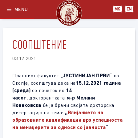
Skip
MENU
МК
EN
to
content
СООПШТЕНИЕ
03.12.2021
Правниот факултет „
ЈУСТИНИЈАН ПРВИ
“ во
Скопје, соопштува дека на
15.12.2021 година
(среда)
со почеток во
14
часот
, докторантката
м-р Мелани
Новаковска
ќе ја брани својата докторска
дисертација на тема:
,,
Влијанието на
образовните квалификации врз успешноста
на менаџерите за односи со јавноста
“
.