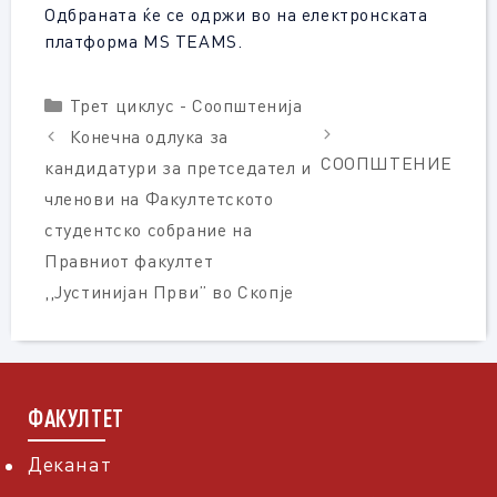
Одбраната ќе се одржи во на електронската
платформа MS TEAMS.
Categories
Трет циклус - Соопштенија
Конечна одлука за
СООПШТЕНИЕ
кандидатури за претседател и
членови на Факултетското
студентско собрание на
Правниот факултет
,,Јустинијан Први” во Скопје
ФАКУЛТЕТ
Деканат