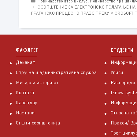
Categories
Новинарство втор циклус
,
Новинарство прв циклу
СООПШТЕНИЕ ЗА ЕЛЕКТРОНСКО ПОЛАГАЊЕ НА
ГРАЃАНСКО ПРОЦЕСНО ПРАВО ПРЕКУ MICROSOFT 
ФАКУЛТЕТ
СТУДЕНТИ
Деканат
Информации
Стручна и административна служба
Уписи
Мисија и историјат
Распореди
Контакт
Iknow syst
Календар
Информаци
Настани
Огласна та
Општи соопштенија
Пракси/ В
Трет циклу