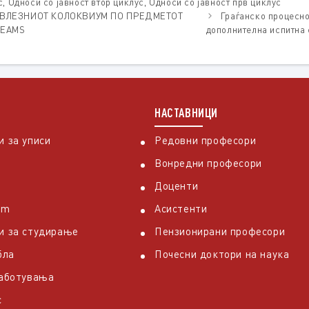
с
,
Односи со јавност втор циклус
,
Односи со јавност прв циклус
 ВЛЕЗНИОТ КОЛОКВИУМ ПО ПРЕДМЕТОТ
Граѓанско процесно
TEAMS
дополнителна испитна 
НАСТАВНИЦИ
 за уписи
Редовни професори
Вонредни професори
Доценти
em
Асистенти
и за студирање
Пензионирани професори
бла
Почесни доктори на наука
работувања
с