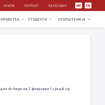
IKNOW
КОНТАКТ
КАЛЕНДАР
МК
EN
СОРАБОТКА
СТУДЕНТИ
СООПШТЕНИЈА
иќ ќе биде на 2 февруари ( среда) од