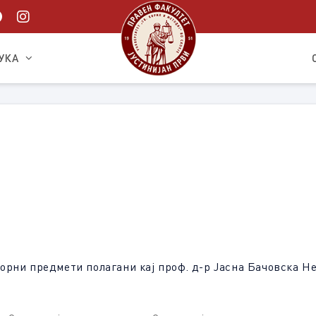
УКА
рни предмети полагани кај проф. д-р Јасна Бачовска Нед