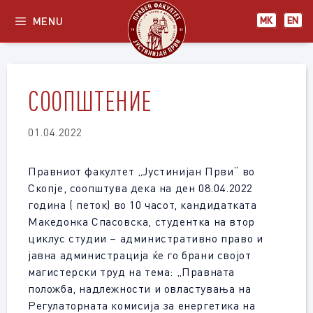
Skip
MENU
МК
EN
to
content
СООПШТЕНИЕ
01.04.2022
Правниот факултет „Јустинијан Први“ во
Скопје, соопштува дека на ден 08.04.2022
година ( петок) во 10 часот, кандидатката
Македонка Спасовска, студентка на втор
циклус студии – административно право и
јавна администрација ќе го брани својот
магистерски труд на тема: „Правната
положба, надлежности и овластувања на
Регулаторната комисија за енергетика на