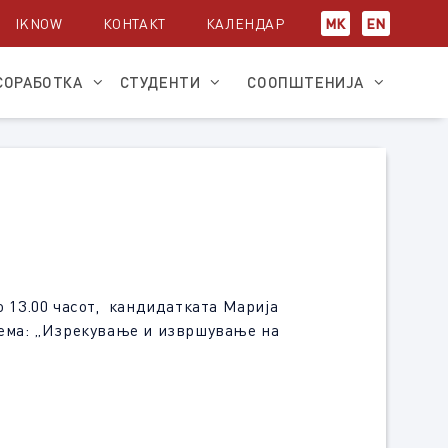
IKNOW
КОНТАКТ
КАЛЕНДАР
МК
EN
СОРАБОТКА
СТУДЕНТИ
СООПШТЕНИЈА
о 13.00 часот, кандидатката Марија
 тема: „Изрекување и извршување на