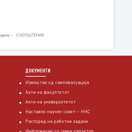
одина
СООПШТЕНИЕ
ДОКУМЕНТИ
Извештаи од самоевалуација
Акти на факултетот
Акти на универзитетот
Наставно научен совет – ННС
Распоред на работни задачи
Информации од јавен карактер