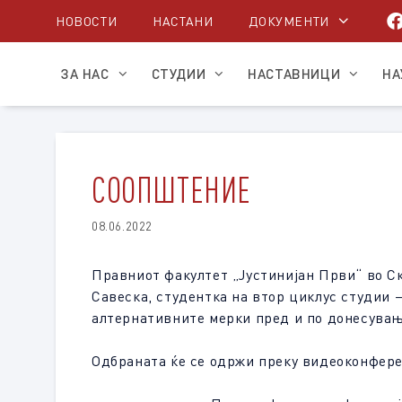
Skip
НОВОСТИ
НАСТАНИ
ДОКУМЕНТИ
to
content
ЗА НАС
СТУДИИ
НАСТАВНИЦИ
НА
СООПШТЕНИЕ
08.06.2022
Правниот факултет „Јустинијан Први“ во Ско
Савеска, студентка на втор циклус студии 
алтернативните мерки пред и по донесувањ
Одбраната ќе се одржи преку видеоконфе