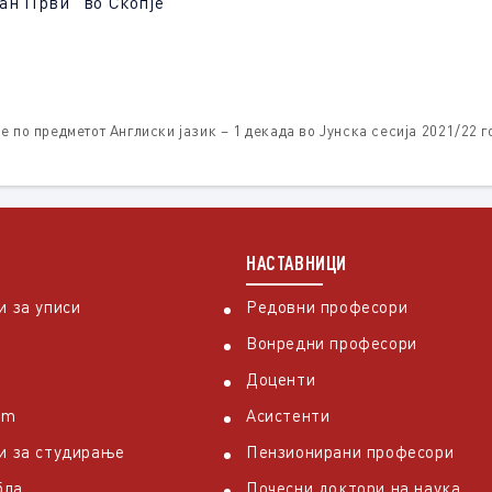
рви“ во Скопје
 по предметот Англиски јазик – 1 декада во Јунска сесија 2021/22 г
НАСТАВНИЦИ
 за уписи
Редовни професори
Вонредни професори
Доценти
em
Асистенти
и за студирање
Пензионирани професори
бла
Почесни доктори на наука