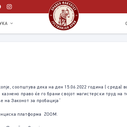
УКА
пје, соопштува дека на ден 15.06.2022 година ( среда) в
– казнено право ќе го брани својот магистерски труд на
е на Законот за пробација“
ренциска платформа ZOOM.