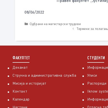
Правен факултет „Јустинијан П
08/06/2022
Categories
Одбрани на магистарски трудови
Термини за полагање
ФАКУЛТЕТ
СТУДЕНТИ
Деканат
Информации
Стручна и административна служба
Уписи
Мисија и историјат
Распореди
Контакт
Iknow syst
Календар
Информаци
Настани
Огласна та