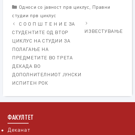
Categories
Односи со јавност прв циклус
,
Правни
студии прв циклус
С О О П Ш Т Е Н И Е ЗА
ИЗВЕСТУВАЊЕ
СТУДЕНТИТЕ ОД ВТОР
ЦИКЛУС НА СТУДИИ ЗА
ПОЛАГАЊЕ НА
ПРЕДМЕТИТЕ ВО ТРЕТА
ДЕКАДА ВО
ДОПОЛНИТЕЛНИОТ ЈУНСКИ
ИСПИТЕН РОК
ФАКУЛТЕТ
Деканат