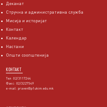
Деканат
Стручна и административна служба
Мисија и историјат
Контакт
Календар
Настани
Општи соопштенија
КОНТАКТ
Тел: 02/3117244
Факс: 02/3227549
e-mail:
praven@pf.ukim.edu.mk