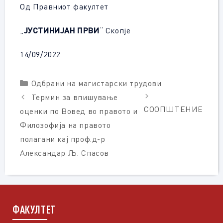
Од Правниот факултет
„
ЈУСТИНИЈАН ПРВИ
“ Скопје
14/09/2022
Categories
Одбрани на магистарски трудови
Термин за впишување
СООПШТЕНИЕ
оценки по Вовед во правото и
Филозофија на правото
полагани кај проф.д-р
Александар Љ. Спасов
ФАКУЛТЕТ