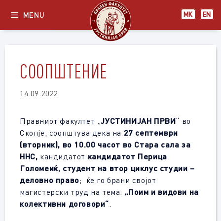
Skip
MENU
МК
EN
to
content
СООПШТЕНИЕ
14.09.2022
Правниот факултет „
ЈУСТИНИЈАН ПРВИ
“ во
Скопје, соопштува дека на
27 септември
(вторник), во 10.00 часот
во Стара сала за
ННС,
кандидатот
кандидатот Перица
Голомеиќ, студент на втор циклус студии –
деловно право
; ќе го брани својот
магистерски труд на тема:
„Поим и видови на
колективни договори“
.