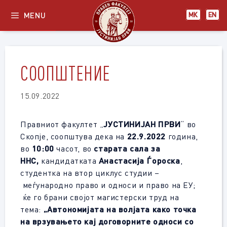
Skip
MENU
МК
EN
to
content
СООПШТЕНИЕ
15.09.2022
Правниот факултет „
ЈУСТИНИЈАН ПРВИ
“ во
Скопје, соопштува дека на
22.9.2022
година,
во
10:00
часот, во
старата сала за
ННС
,
кандидатката
Анастасија Ѓороска
,
студентка на втор циклус студии –
меѓународно право и односи и право на ЕУ;
ќе го брани својот магистерски труд на
тема:
„Автономијата на волјата како точка
на врзувањето кај договорните односи со