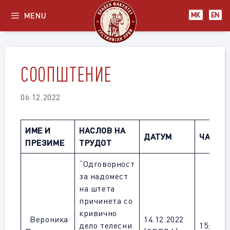
Skip
MENU
МК
EN
to
content
СООПШТЕНИЕ
06.12.2022
ИМЕ И
НАСЛОВ НА
ДАТУМ
ЧАС
ПРЕЗИМЕ
ТРУДОТ
“Одговорност
за надомест
на штета
причинета со
кривично
Вероника
14.12.2022
дело телесни
15:30