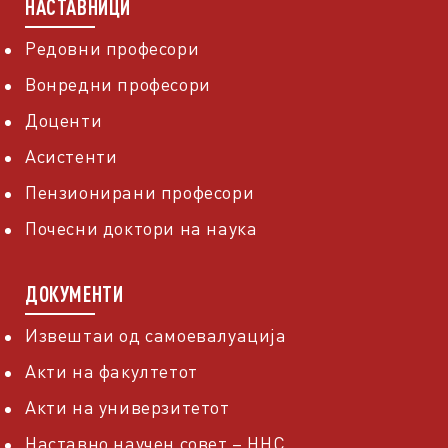
НАСТАВНИЦИ
Редовни професори
Вонредни професори
Доценти
Асистенти
Пензионирани професори
Почесни доктори на наука
ДОКУМЕНТИ
Извештаи од самоевалуација
Акти на факултетот
Акти на универзитетот
Наставно научен совет – ННС