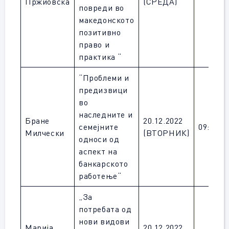
Пржиовска
(СРЕДА)
повреди во
македонското
позитивно
право и
практика “
“Проблеми и
предизвици
во
наследните и
Бране
20.12.2022
семејните
09:00
Милчески
(ВТОРНИК)
односи од
аспект на
банкарското
работење“
„За
потребата од
нови видови
Марија
20.12.2022