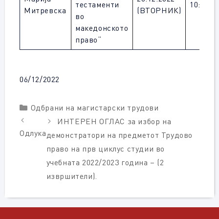
тестаменти
10:00
Митревска
(ВТОРНИК)
во
македонското
право“
06/12/2022
Categories
Одбрани на магистарски трудови
ИНТЕРЕН ОГЛАС за избор на
Одлука
демонстратори на предметот Трудово
право на прв циклус студии во
учебната 2022/2023 година – (2
извршители).