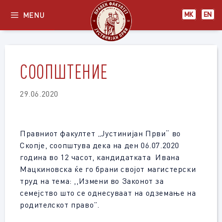
Skip
MENU
МК
EN
to
content
СООПШТЕНИЕ
29.06.2020
Правниот факултет „Јустинијан Први“ во
Скопје, соопштува дека на ден 06.07.2020
година во 12 часот, кандидатката Ивана
Мацкиновска ќе го брани својот магистерски
труд на тема: ,,Измени во Законот за
семејство што се однесуваат на одземање на
родителскот право”.