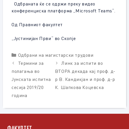
Одбраната ќе се одржи преку видео
конференциска платформа „Microsoft Teams“.
Од Правниот факултет
„Јустинијан Први“ во Скопје
Categories
Одбрани на магистарски трудови
Термини за
Линк за испити во
полагања во
ВТОРА декада кај проф. д-
Јунската испитна
р В. Кандикјан и проф. д-р
сесија 2019/20
К. Шапкова Коцевска
година
ФАКУЛТЕТ