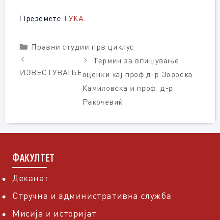
Преземете
ТУКА
.
Categories
Правни студии прв циклус
Термин за впишување
ИЗВЕСТУВАЊЕ
оценки кај проф.д-р Зороска
Камиловска и проф. д-р
Ракочевиќ
ФАКУЛТЕТ
Деканат
Стручна и административна служба
Мисија и историјат