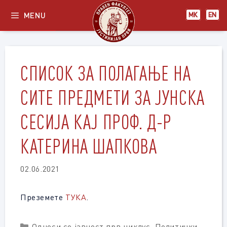
Skip
MENU
МК
EN
to
content
СПИСОК ЗА ПОЛАГАЊЕ НА
СИТЕ ПРЕДМЕТИ ЗА ЈУНСКА
СЕСИЈА КАЈ ПРОФ. Д-Р
КАТЕРИНА ШАПКОВА
02.06.2021
Преземете
ТУКА
.
Categories
Односи со јавност прв циклус
,
Политички