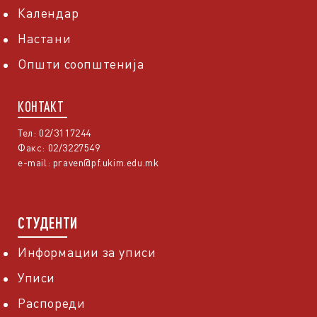
Календар
Настани
Општи соопштенија
КОНТАКТ
Тел: 02/3117244
Факс: 02/3227549
e-mail:
praven@pf.ukim.edu.mk
СТУДЕНТИ
Информации за уписи
Уписи
Распореди