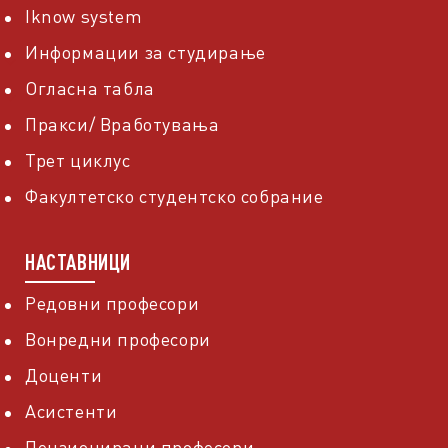
Iknow system
Информации за студирање
Огласна табла
Пракси/ Вработувања
Трет циклус
Факултетско студентско собрание
НАСТАВНИЦИ
Редовни професори
Вонредни професори
Доценти
Асистенти
Пензионирани професори