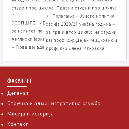
студии прв циклус
,
Правни студии прв циклус
Полагања – Јунска испитна
СООПШТЕНИЕ
сесија 2020/21 учебна година –
за испитот по
за прв и втор циклус на студии
Англиски јазик
кај проф. д-р Дејан Мицковиќ и
– Прва декада
проф. д-р Елена Игновска
ФАКУЛТЕТ
Деканат
Стручна и административна служба
Мисија и историјат
Контакт