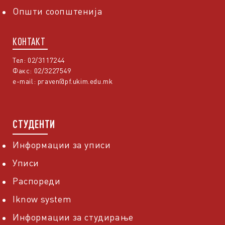
Општи соопштенија
КОНТАКТ
Тел: 02/3117244
Факс: 02/3227549
e-mail:
praven@pf.ukim.edu.mk
СТУДЕНТИ
Информации за уписи
Уписи
Распореди
Iknow system
Информации за студирање