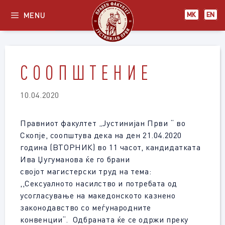
Skip
MENU
МК
EN
to
content
С О О П Ш Т Е Н И Е
10.04.2020
Правниот факултет „Јустинијан Први “ во
Скопје, соопштува дека на ден 21.04.2020
година (ВТОРНИК) во 11 часот, кандидатката
Ива Џугуманова ќе го брани
својот магистерски труд на тема:
,,Сексуалното насилство и потребата од
усогласување на македонското казнено
законодавство со меѓународните
конвенции“. Одбраната ќе се одржи преку