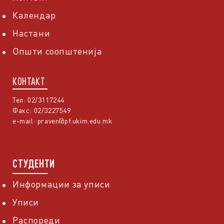
Календар
Настани
Општи соопштенија
КОНТАКТ
Тел: 02/3117244
Факс: 02/3227549
e-mail:
praven@pf.ukim.edu.mk
СТУДЕНТИ
Информации за уписи
Уписи
Распореди