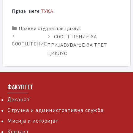
Презе мете
ТУКА
.
Categories
Правни студии прв циклус
СООПТШЕНИЕ ЗА
СООПШТЕНИЕ
ПРИЈАВУВАЊЕ ЗА ТРЕТ
ЦИКЛУС
ФАКУЛТЕТ
Деканат
Стручна и административна служба
Мисија и историјат
Контакт