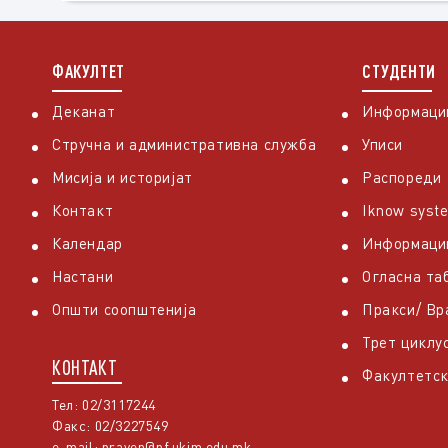
ФАКУЛТЕТ
СТУДЕНТИ
Деканат
Информации
Стручна и административна служба
Уписи
Мисија и историјат
Распореди
Контакт
Iknow syst
Календар
Информаци
Настани
Огласна та
Општи соопштенија
Пракси/ В
Трет циклу
КОНТАКТ
Факултетск
Тел: 02/3117244
Факс: 02/3227549
e-mail:
praven@pf.ukim.edu.mk