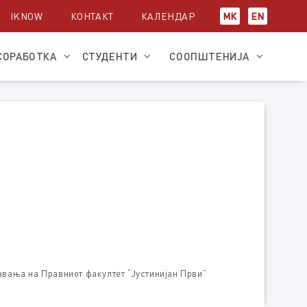
IKNOW
КОНТАКТ
КАЛЕНДАР
МК
EN
СОРАБОТКА
СТУДЕНТИ
СООПШТЕНИЈА
авања на Правниот факултет “Јустинијан Први”