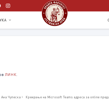
УКА
М
иов
ЛИНК
.
р Ана Чупеска
Креирање на Microsoft Teams адреса за online пред