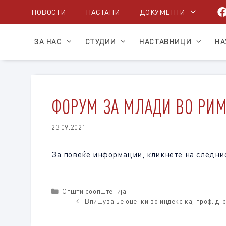
Skip
НОВОСТИ
НАСТАНИ
ДОКУМЕНТИ
to
content
ЗА НАС
СТУДИИ
НАСТАВНИЦИ
НА
ФОРУМ ЗА МЛАДИ ВО РИ
23.09.2021
За повеќе информации, кликнете на следн
Categories
Општи соопштенија
Впишување оценки во индекс кај проф. д-