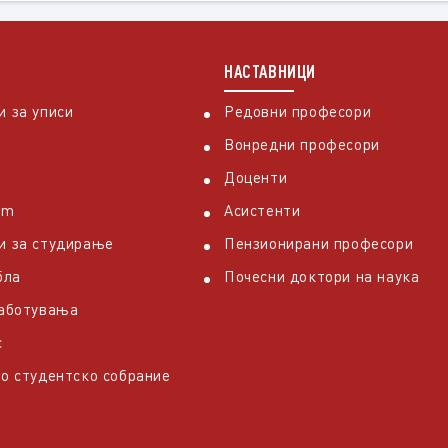
НАСТАВНИЦИ
 за уписи
Редовни професори
Вонредни професори
Доценти
em
Асистенти
и за студирање
Пензионирани професори
бла
Почесни доктори на наука
работувања
с
о студентско собрание