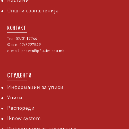
Настани
Општи соопштенија
КОНТАКТ
Тел: 02/3117244
Факс: 02/3227549
e-mail:
praven@pf.ukim.edu.mk
СТУДЕНТИ
Информации за уписи
Уписи
Распореди
Iknow system
Информации за студирање