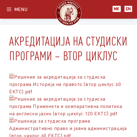
Skip
MENU
МК
EN
to
content
АКРЕДИТАЦИЈА НА СТУДИСКИ
ПРОГРАМИ – ВТОР ЦИКЛУС
Решение за акредитација за студиска
програма Историја на правото (втор циклус 60
ЕКТС).pdf
Решение за акредитација за студиска
програма Применета и компаративна политика
на англиски јазик (втор циклус 120 ЕКТС).pdf
Решенија за студиска програма
Административно право и јавна администрација
(втор циклус 60 ЕКТС).pdf