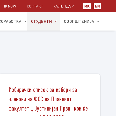
IKNOW
КОНТАКТ
КАЛЕНДАР
МК
EN
СОРАБОТКА
СТУДЕНТИ
СООПШТЕНИЈА
Избирачки список за избори за
членови на ФСС на Правниот
факултет ,, Јустинијан Први” кои ќе