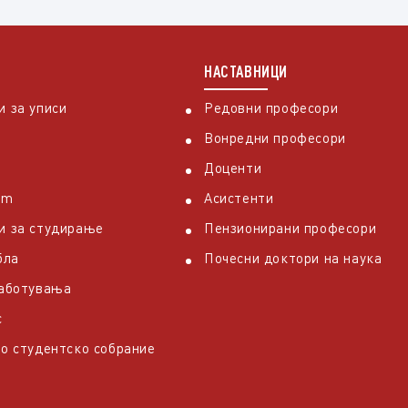
НАСТАВНИЦИ
 за уписи
Редовни професори
Вонредни професори
Доценти
em
Асистенти
и за студирање
Пензионирани професори
бла
Почесни доктори на наука
работувања
с
о студентско собрание