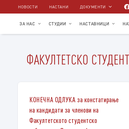
Skip
НОВОСТИ
НАСТАНИ
ДОКУМЕНТИ
to
content
ЗА НАС
СТУДИИ
НАСТАВНИЦИ
НА
ФАКУЛТЕТСКО СТУДЕН
КОНЕЧНА ОДЛУКА за констатирање
на кандидати за членови на
Факултетското студентско