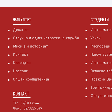
ФАКУЛТЕТ
СТУДЕНТИ
Деканат
Информации
Стручна и административна служба
Уписи
Мисија и историјат
Распореди
Контакт
Iknow syst
Календар
Информаци
Настани
Огласна та
Општи соопштенија
Пракси/ В
Трет циклу
КОНТАКТ
Факултетск
Тел: 02/3117244
Факс: 02/3227549