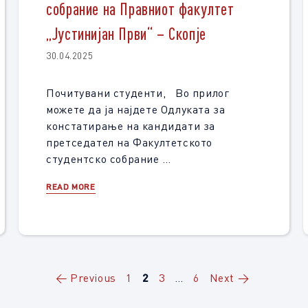
собрание на Правниот факултет
„Јустинијан Први“ – Скопје
30.04.2025
Почитувани студенти, Во прилог
можете да ја најдете Одлуката за
констатирање на кандидати за
претседател на Факултетското
студентско собрание …
READ MORE
Page
Page
Page
Page
←
Previous
1
2
3
…
6
Next
→