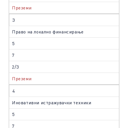
Преземи
3
Право на локално финансирање
5
7
2/3
Преземи
4
Иновативни истражувачки техники
5
7