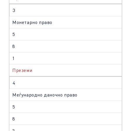
3
Монетарно право
5
8
1
Преземи
4
Меѓународно даночно право
5
8
2