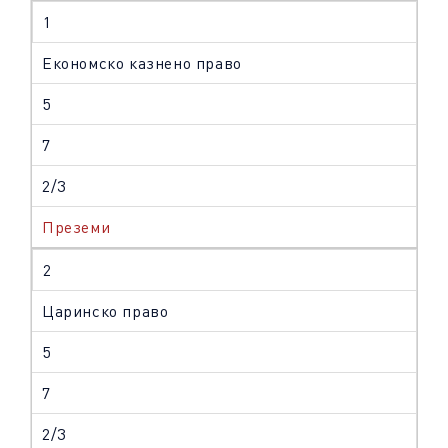
1
Економско казнено право
5
7
2/3
Преземи
2
Царинско право
5
7
2/3