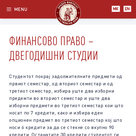
Skip
MENU
МК
EN
to
content
ФИНАНСОВО ПРАВО –
ДВЕГОДИШНИ СТУДИИ
Студентот покрај задолжителните предмети од
првиот семестар, од вториот семестар и од
третиот семестар, избира уште два изборни
предемти во вториот семестар и уште два
изборни предмети во третиот семестар кои што
носат по 7 кредити, како и избира еден
опционен предмет во третиот семестар кој што
носи 6 кредити за да се стекне со вкупно 90
кредити. Останатите 30 кредити студентот ги