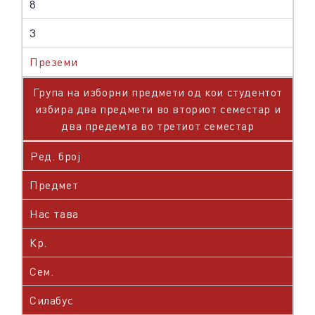
8
3
Преземи
Група на изборни предмети од кои студентот
избира два предмети во вториот семестар и
два предемта во третиот семестар
Ред. број
Предмет
Нас тава
Кр.
Сем.
Силабус