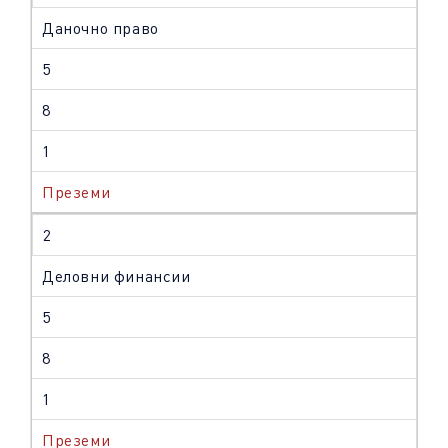
Даночно право
5
8
1
Преземи
2
Деловни финансии
5
8
1
Преземи