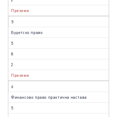
Преземи
5
Буџетско право
5
8
2
Преземи
6
Финансово право практична настава
5