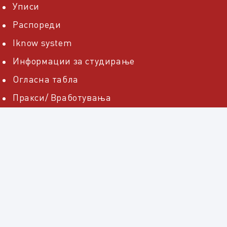
Уписи
Распореди
Iknow system
Информации за студирање
Огласна табла
Пракси/ Вработувања
Трет циклус
Факултетско студентско собрание
НАСТАВНИЦИ
Редовни професори
Вонредни професори
Доценти