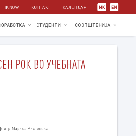
IKNOW
КОНТАКТ
КАЛЕНДАР
МК
EN
СОРАБОТКА
СТУДЕНТИ
СООПШТЕНИЈА
ЕН РОК ВО УЧЕБНАТА
оф. д-р Марика Ристовска