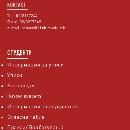
КОНТАКТ
Тел: 02/3117244
Факс: 02/3227549
e-mail:
praven@pf.ukim.edu.mk
СТУДЕНТИ
Информации за уписи
Уписи
Распореди
Iknow system
Информации за студирање
Огласна табла
Пракси/ Вработувања