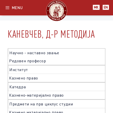
Skip
MENU
МК
EN
to
content
КАНЕВЧЕВ, Д-Р МЕТОДИЈА
Научно - наставно звање
Редовен професор
Институт
Казнено право
Катедра
Казнено-материјално право
Предмети на прв циклус студии
Казнено материјално право