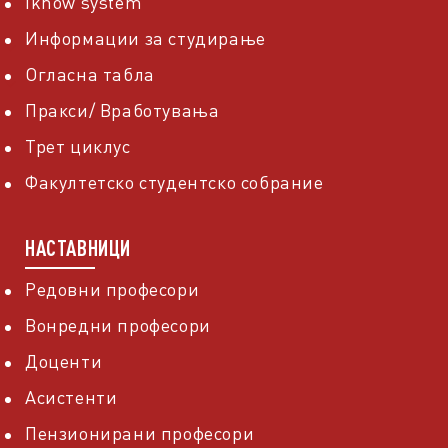
Iknow system
Информации за студирање
Огласна табла
Пракси/ Вработувања
Трет циклус
Факултетско студентско собрание
НАСТАВНИЦИ
Редовни професори
Вонредни професори
Доценти
Асистенти
Пензионирани професори