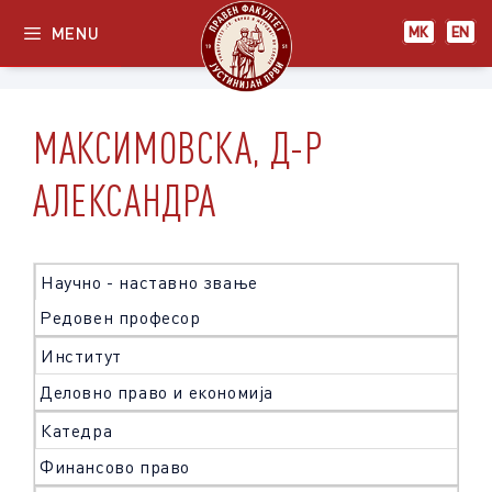
Skip
MENU
МК
EN
to
content
МАКСИМОВСКА, Д-Р
АЛЕКСАНДРА
Научно - наставно звање
Редовен професор
Институт
Деловно право и економија
Катедра
Финансово право