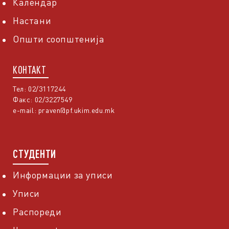
Календар
Настани
Општи соопштенија
КОНТАКТ
Тел: 02/3117244
Факс: 02/3227549
e-mail:
praven@pf.ukim.edu.mk
СТУДЕНТИ
Информации за уписи
Уписи
Распореди