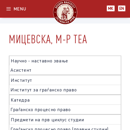
Skip
MENU
МК
EN
to
content
МИЦЕВСКА, М-Р ТЕА
Научно - наставно звање
Асистент
Институт
Институт за граѓанско право
Катедра
Граѓанско процесно право
Предмети на прв циклус студии
Граѓанско процесно право (правни студии)