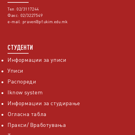
Тел: 02/3117244
Факс: 02/3227549
e-mail:
praven@pf.ukim.edu.mk
СТУДЕНТИ
Информации за уписи
Уписи
Распореди
Iknow system
Информации за студирање
Огласна табла
Пракси/ Вработувања