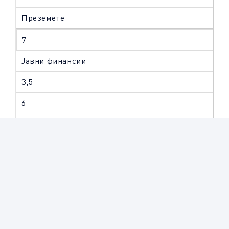
Преземете
7
Јавни финансии
3,5
6
1
Преземете
8
Човекови правa во РСМ
3,5