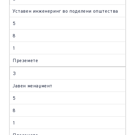
Уставен инженеринг во подeлени општества
5
8
1
Преземете
3
Јавен менаџмент
5
8
1