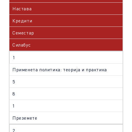
Настава
Кредити
Семестар
Силабус
1
Применета политика: теорија и практика
5
8
1
Преземете
2