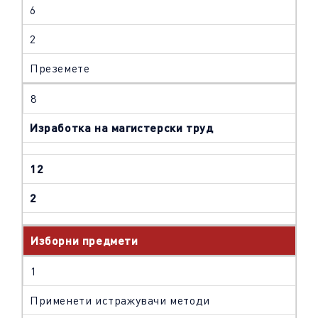
6
2
Преземете
8
Изработка на магистерски труд
12
2
Изборни предмети
1
Применети истражувачи методи