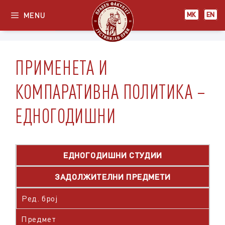
Skip
MENU
МК
EN
to
content
ПРИМЕНЕТА И
КОМПАРАТИВНА ПОЛИТИКА –
ЕДНОГОДИШНИ
ЕДНОГОДИШНИ СТУДИИ
ЗАДОЛЖИТЕЛНИ ПРЕДМЕТИ
Ред. број
Предмет