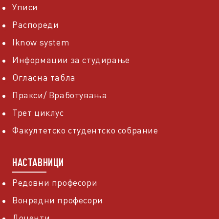
Уписи
Распореди
Iknow system
Информации за студирање
Огласна табла
Пракси/ Вработувања
Трет циклус
Факултетско студентско собрание
НАСТАВНИЦИ
Редовни професори
Вонредни професори
Доценти