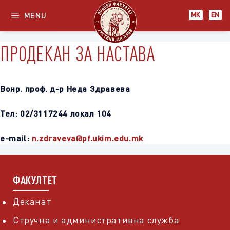
Skip
MENU
МК
EN
to
content
ПРОДЕКАН ЗА НАСТАВА
Вонр. проф. д-р Неда Здравева
Тел: 02/3117244 локал 104
e-mail:
n.zdraveva@pf.ukim.edu.mk
ФАКУЛТЕТ
Деканат
Стручна и административна служба