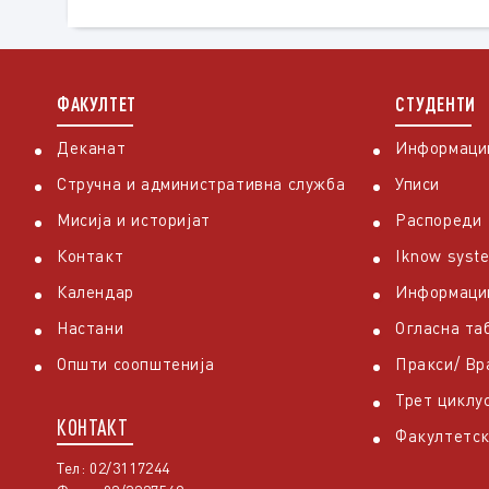
ФАКУЛТЕТ
СТУДЕНТИ
Деканат
Информации
Стручна и административна служба
Уписи
Мисија и историјат
Распореди
Контакт
Iknow syst
Календар
Информаци
Настани
Огласна та
Општи соопштенија
Пракси/ В
Трет циклу
КОНТАКТ
Факултетск
Тел: 02/3117244