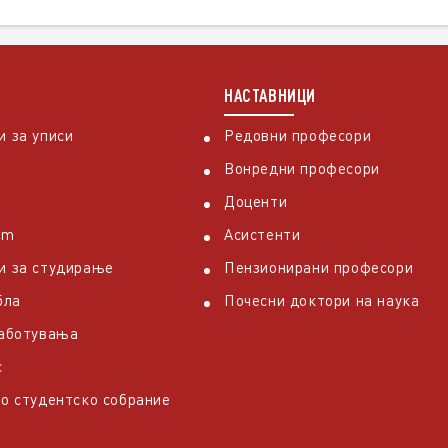
НАСТАВНИЦИ
 за уписи
Редовни професори
Вонредни професори
Доценти
em
Асистенти
и за студирање
Пензионирани професори
бла
Почесни доктори на наука
работувања
с
о студентско собрание