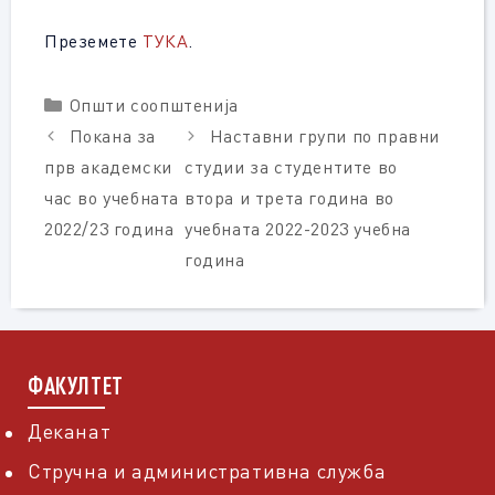
Преземете
ТУКА
.
Categories
Општи соопштенија
Покана за
Наставни групи по правни
прв академски
студии за студентите во
час во учебната
втора и трета година во
2022/23 година
учебната 2022-2023 учебна
година
ФАКУЛТЕТ
Деканат
Стручна и административна служба