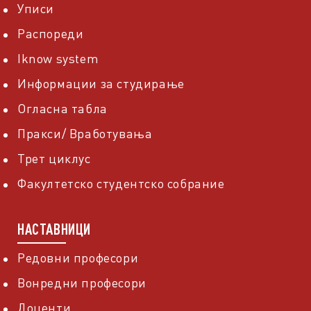
Уписи
Распореди
Iknow system
Информации за студирање
Огласна табла
Пракси/ Вработувања
Трет циклус
Факултетско студентско собрание
НАСТАВНИЦИ
Редовни професори
Вонредни професори
Доценти