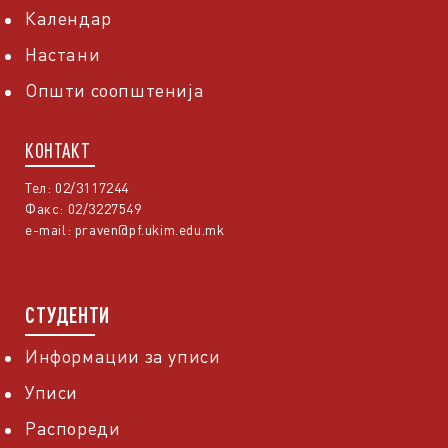
Календар
Настани
Општи соопштенија
КОНТАКТ
Тел: 02/3117244
Факс: 02/3227549
e-mail:
praven@pf.ukim.edu.mk
СТУДЕНТИ
Информации за уписи
Уписи
Распореди