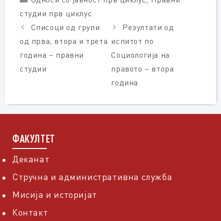
студии прв циклус
Списоци од групи
Резултати од
од прва, втора и трета
испитот по
година – правни
Социологија на
студии
правото – втора
година
ФАКУЛТЕТ
Деканат
Стручна и административна служба
Мисија и историјат
Контакт