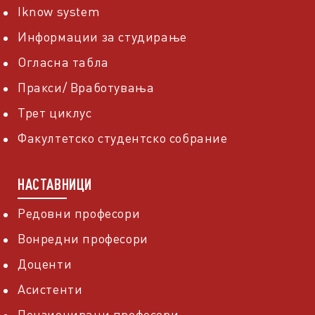
Iknow system
Информации за студирање
Огласна табла
Пракси/ Вработувања
Трет циклус
Факултетско студентско собрание
НАСТАВНИЦИ
Редовни професори
Вонредни професори
Доценти
Асистенти
Пензионирани професори