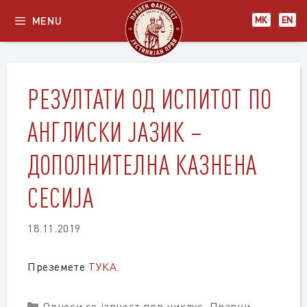
Skip
MENU
МК
EN
to
content
РЕЗУЛТАТИ ОД ИСПИТОТ ПО
АНГЛИСКИ ЈАЗИК –
ДОПОЛНИТЕЛНА КАЗНЕНА
СЕСИЈА
18.11.2019
Преземете
ТУКА.
Categories
Односи со јавност прв циклус
,
Правни