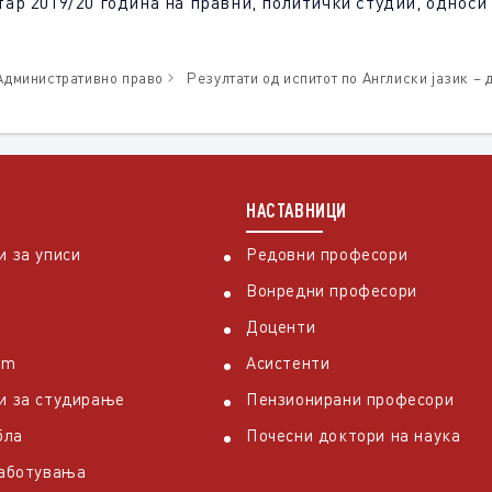
р 2019/20 година на правни, политички студии, односи 
 Административно право
Резултати од испитот по Англиски јазик –
НАСТАВНИЦИ
 за уписи
Редовни професори
Вонредни професори
Доценти
em
Асистенти
и за студирање
Пензионирани професори
бла
Почесни доктори на наука
работувања