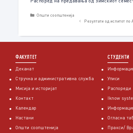
Распоред на предавања од зимскиот семеста
Categories
Општи соопштенија
Резултати од испитот по
ФАКУЛТЕТ
СТУДЕНТИ
Деканат
Информации
Стручна и административна служба
Уписи
Мисија и историјат
Распореди
Контакт
Iknow syst
Календар
Информаци
Настани
Огласна та
Општи соопштенија
Пракси/ В