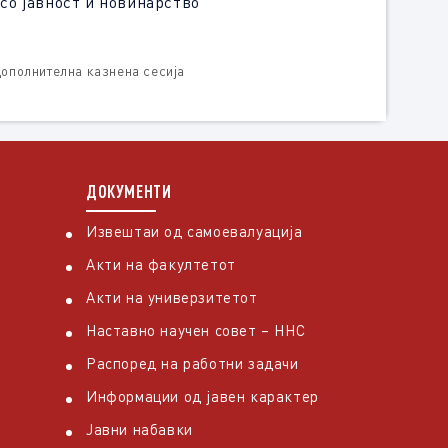
со јавност и новинарство
 дополнителна казнена сесија
ДОКУМЕНТИ
Извештаи од самоевалуација
Акти на факултетот
Акти на универзитетот
Наставно научен совет – ННС
Распоред на работни задачи
Информации од јавен карактер
Јавни набавки