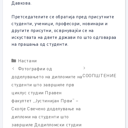
Давкова.
Претседателите се обратија пред присутните
студенти, ученици, професори, новинари и
другите присутни, осврнувајќи се на
искуствата на двете држави по што одговараа
на прашања од студенти.
Categories
Настани
Фотографии од
СООПШТЕНИЕ
доделувањето на дипломите на
студенти што завршиле прв
циклус студии Правен
факултет „Јустинијан Први“ –
Скопје Свечено доделување на
дипломи на студенти што
завршиле Додипломски студии