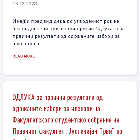
18.12.2023
Имајќи предвид дека до утврдениот рок не
беа поднесени приговори против Одлуката за
првични резултати од одржаните избори за
членови на …
READ MORE
ОДЛУКА за првични резултати од
одржаните избори за членови на
Факултетското студентско собрание на
Правниот факултет „Јустинијан Први“ во