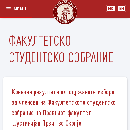
Skip
MENU
МК
EN
to
content
ФАКУЛТЕТСКО
СТУДЕНТСКО СОБРАНИЕ
Конечни резултати од одржаните избори
за членови на Факултетското студентско
собрание на Правниот факултет
„Јустинијан Први“ во Скопје