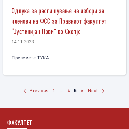
Одлука за распишување на избори за
членови на ФСС за Правниот факултет
“Јустинијан Први” во Скопје
14.11.2023
Преземете ТУКА.
Page
Page
Page
Page
←
Previous
1
…
4
5
6
Next
→
ФАКУЛТЕТ