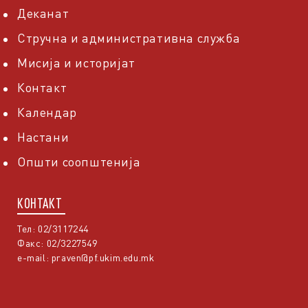
Деканат
Стручна и административна служба
Мисија и историјат
Контакт
Календар
Настани
Општи соопштенија
КОНТАКТ
Тел: 02/3117244
Факс: 02/3227549
e-mail:
praven@pf.ukim.edu.mk