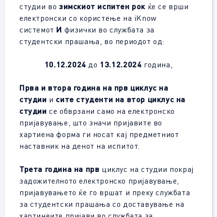
студии во
зимскиот испитен рок
ќе се врши
електронски со користење на iKnow
системот
И
физички во службата за
студентски прашања, во периодот од:
10.
12.2024
до
13.
12.2024
година,
П
рва и втора година на прв циклус
на
студии
и
сите студенти на вто
р
циклус
на
студии
се обврзани само на електронско
пријавување, што значи пријавите во
хартиена форма ги носат кај предметниот
наставник на денот на испитот.
Трета година на прв
циклус на студии покрај
задожителното електронско пријавување,
пријавувањето ќе го вршат и преку службата
за студентски прашања со доставување на
хартинеите пријави во службата за