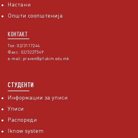
Настани
Општи соопштенија
КОНТАКТ
Тел: 02/3117244
Факс: 02/3227549
e-mail:
praven@pf.ukim.edu.mk
СТУДЕНТИ
Информации за уписи
Уписи
Распореди
Iknow system