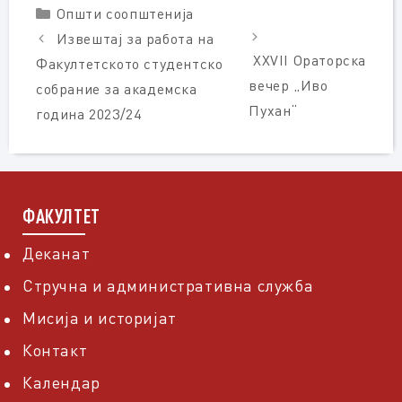
Categories
Општи соопштенија
Извештај за работа на
XXVII Ораторска
Факултетското студентско
вечер „Иво
собрание за академска
Пухан“
година 2023/24
ФАКУЛТЕТ
Деканат
Стручна и административна служба
Мисија и историјат
Контакт
Календар