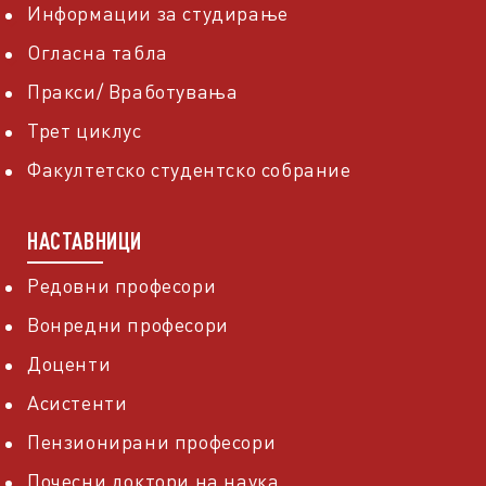
Информации за студирање
Огласна табла
Пракси/ Вработувања
Трет циклус
Факултетско студентско собрание
НАСТАВНИЦИ
Редовни професори
Вонредни професори
Доценти
Асистенти
Пензионирани професори
Почесни доктори на наука