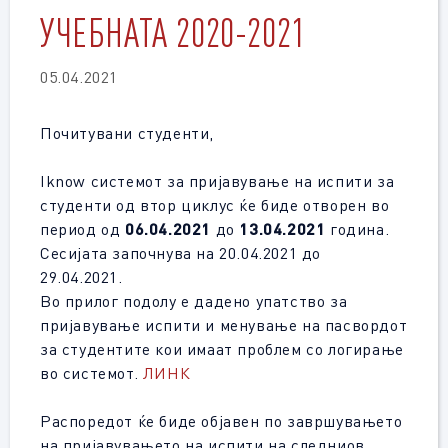
УЧЕБНАТА 2020-2021
05.04.2021
Почитувани студенти,
Iknow системот за пријавување на испити за
студенти од втор циклус ќе биде отворен во
период од
06.04.2021
до
13.04.2021
година.
Сесијата започнува на 20.04.2021 до
29.04.2021.
Во прилог подолу е дадено упатство за
пријавување испити и менување на пасвордот
за студентите кои имаат проблем со логирање
во системот.
ЛИНК
Распоредот ќе биде објавен по завршувањето
на пријавувањето на испити на следниов