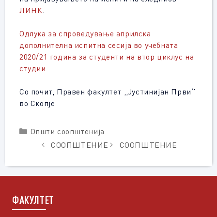
ЛИНК
.
Одлука за спроведување априлска
дополнителна испитна сесија во учебната
2020/21 година за студенти на втор циклус на
студии
Со почит, Правен факултет ,,Јустинијан Први‘’
во Скопје
Categories
Општи соопштенија
СООПШТЕНИЕ
СООПШТЕНИЕ
ФАКУЛТЕТ