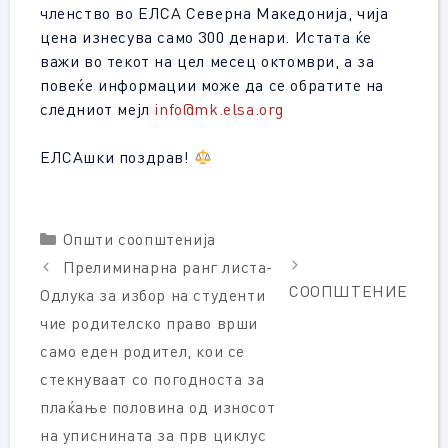
членство во ЕЛСА Северна Македонија, чија
цена изнесува само 300 денари. Истата ќе
важи во текот на цел месец октомври, а за
повеќе информации може да се обратите на
следниот мејл
info@mk.elsa.org
ЕЛСАшки поздрав!
Categories
Општи соопштенија
Прелиминарна ранг листа-
СООПШТЕНИЕ
Одлука за избор на студенти
чие родителско право врши
само еден родител, кои се
стекнуваат со погодноста за
плаќање половина од износот
на уписнината за прв циклус