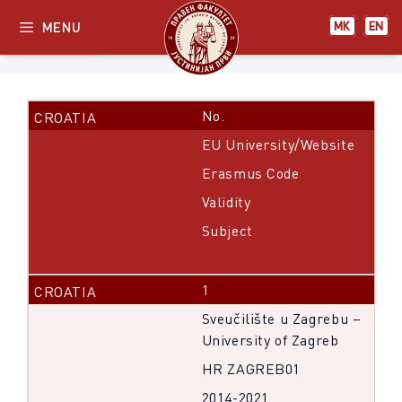
Skip
MENU
МК
EN
to
content
No.
EU University/Website
Erasmus Code
Validity
Subject
1
Sveučilište u Zagrebu –
University of Zagreb
HR ZAGREB01
2014-2021