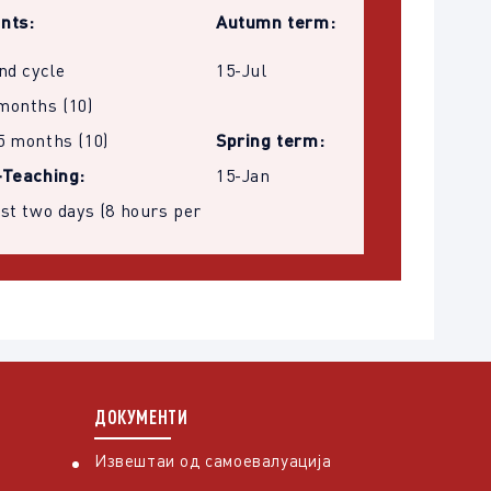
nts:
Autumn term:
2nd cycle
15-Jul
months (10)
5 months (10)
Spring term:
-Teaching:
15-Jan
ast two days (8 hours per
ДОКУМЕНТИ
Извештаи од самоевалуација