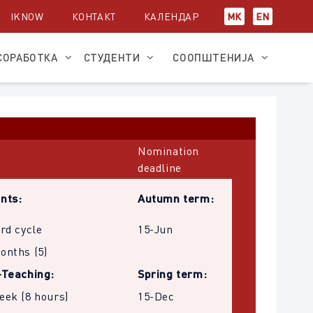
IKNOW
КОНТАКТ
КАЛЕНДАР
МК
EN
СОРАБОТКА
СТУДЕНТИ
СООПШТЕНИЈА
Nomination
deadline
nts:
Autumn term:
3rd cycle
15-Jun
onths (5)
-Teaching:
Spring term:
eek (8 hours)
15-Dec