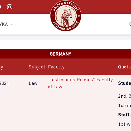
УКА
GERMANY
ty
Subject
Faculty
Quota
“Iustinianus Primus” Faculty
2021
Law
Stude
of Law
2nd, 
1х5 m
Staff
1х1 w