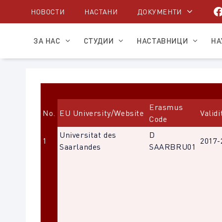
Skip
НОВОСТИ
НАСТАНИ
ДОКУМЕНТИ
to
content
ЗА НАС
СТУДИИ
НАСТАВНИЦИ
НА
Erasmus
No.
EU University/Website
Validi
Code
Universitat des
D
1
2017-
Saarlandes
SAARBRU01