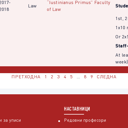
2017-
“Iustinianus Primus” Faculty
Law
Stude
2018
of Law
1st, 
1х10 
Or 2x
Staff
At le
week)
ПРЕТХОДНА
1
2
3
4
5
…
8
9
СЛЕДНА
НАСТАВНИЦИ
 за уписи
Редовни професори