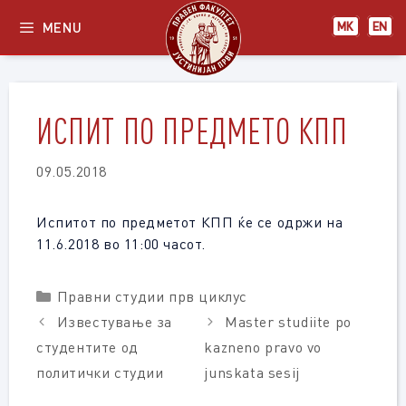
Skip
MENU
МК
EN
to
content
ИСПИТ ПО ПРЕДМЕТО КПП
09.05.2018
Испитот по предметот КПП ќе се одржи на
11.6.2018 во 11:00 часот.
Categories
Правни студии прв циклус
Известување за
Master studiite po
студентите од
kazneno pravo vo
политички студии
junskata sesij