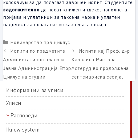
колоквиум за да полагаат завршен испит. Студентите
задолжително
да носат книжен индекс, пополнета
пријава и уплатници за таксена марка и уплатен
надомест за полагање во казнената сесија.
Categories
Новинарство прв циклус
Испити по предметите
Испити кај Проф. д-р
Администативно право и
Каролина Ристова –
Јавна Администрација Втор
Астеруд во продолжена
Циклус на студии
септемвриска сесија.
Информации за уписи
Уписи
Распореди
Распореди на полагање
Iknow system
Распореди на настава