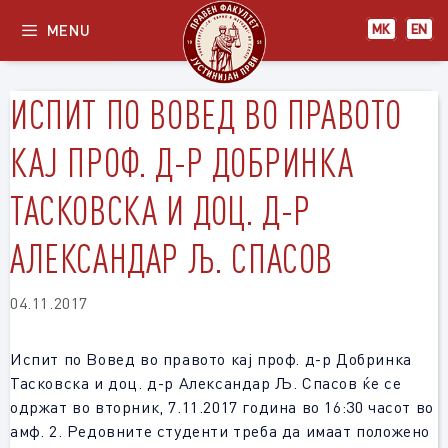
Skip
MENU
МК
EN
to
content
ИСПИТ ПО ВОВЕД ВО ПРАВОТО
КАЈ ПРОФ. Д-Р ДОБРИНКА
ТАСКОВСКА И ДОЦ. Д-Р
АЛЕКСАНДАР Љ. СПАСОВ
04.11.2017
Испит по Вовед во правото кај проф. д-р Добринка
Тасковска и доц. д-р Александар Љ. Спасов ќе се
одржат во вторник, 7.11.2017 година во 16:30 часот во
амф. 2. Редовните студенти треба да имаат положено