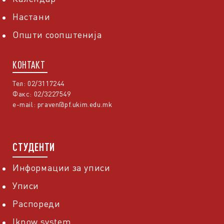
Настани
Општи соопштенија
КОНТАКТ
Тел: 02/3117244
Факс: 02/3227549
e-mail:
praven@pf.ukim.edu.mk
СТУДЕНТИ
Информации за уписи
Уписи
Распореди
Iknow system