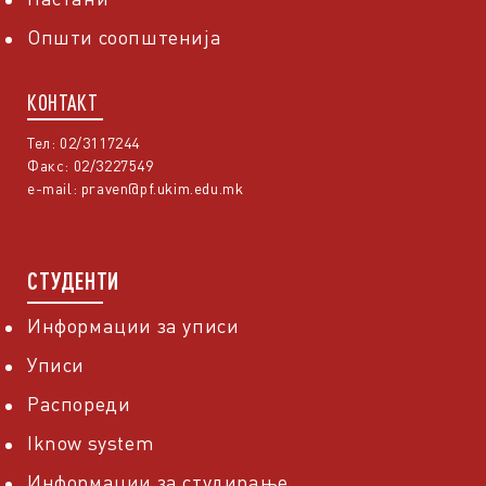
Општи соопштенија
КОНТАКТ
Тел: 02/3117244
Факс: 02/3227549
e-mail:
praven@pf.ukim.edu.mk
СТУДЕНТИ
Информации за уписи
Уписи
Распореди
Iknow system
Информации за студирање