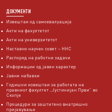
ДОКУМЕНТИ
Извештаи од самоевалуација
Акти на факултетот
Акти на универзитетот
Наставно научен совет – ННС
Распоред на работни задачи
Информации од јавен карактер
Јавни набавки
Годишни извештаи за работата на
правниот факултет „Јустинијан Први“ во
Скопје
Процедури за заштитено внатрешно
пријавување