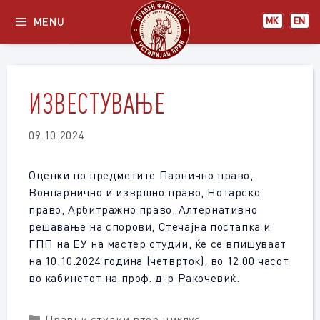
Skip
MENU
МК
EN
to
content
ИЗВЕСТУВАЊЕ
09.10.2024
Оценки по предметите Парнично право,
Вонпарнично и извршно право, Нотарско
право, Арбитражно право, Алтернативно
решавање на спорови, Стечајна постапка и
ГПП на ЕУ на мастер студии, ќе се впишуваат
на 10.10.2024 година (четврток), во 12:00 часот
во кабинетот на проф. д-р Ракочевиќ.
Categories
Правни студии втор циклус