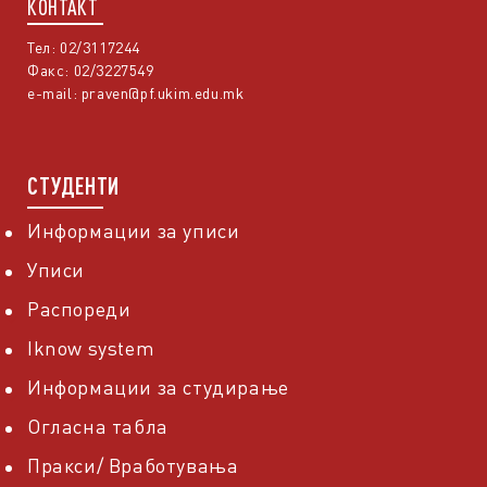
КОНТАКТ
Тел: 02/3117244
Факс: 02/3227549
e-mail:
praven@pf.ukim.edu.mk
СТУДЕНТИ
Информации за уписи
Уписи
Распореди
Iknow system
Информации за студирање
Огласна табла
Пракси/ Вработувања