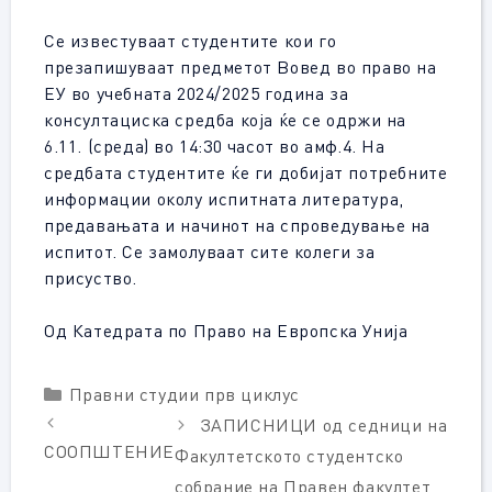
Се известуваат студентите кои го
презапишуваат предметот Вовед во право на
ЕУ во учебната 2024/2025 година за
консултациска средба која ќе се одржи на
6.11. (среда) во 14:30 часот во амф.4. На
средбата студентите ќе ги добијат потребните
информации околу испитната литература,
предавањата и начинот на спроведување на
испитот. Се замолуваат сите колеги за
присуство.
Од Катедрата по Право на Европска Унија
Categories
Правни студии прв циклус
ЗАПИСНИЦИ од седници на
СООПШТЕНИЕ
Факултетското студентско
собрание на Правен факултет