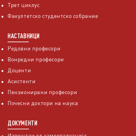
Трет циклус
Факултетско студентско собрание
НАСТАВНИЦИ
Редовни професори
Вонредни професори
Доценти
Асистенти
Пензионирани професори
Почесни доктори на наука
ДОКУМЕНТИ
Извештаи од самоевалуација