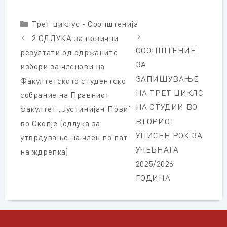
Categories
Трет циклус - Соопштенија
2 ОДЛУКА за првични
СООПШТЕНИЕ
резултати од одржаните
ЗА
избори за членови на
ЗАПИШУВАЊЕ
Факултетското студентско
НА ТРЕТ ЦИКЛС
собрание на Правниот
НА СТУДИИ ВО
факултет „Јустинијан Први“
ВТОРИОТ
во Скопје (одлука за
УПИСЕН РОК ЗА
утврдување на член по пат
УЧЕБНАТА
на ждрепка)
2025/2026
ГОДИНА