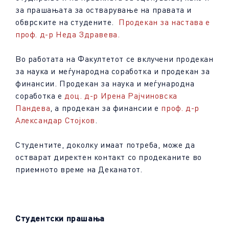
за прашањата за остварување на правата и
обврските на студените.
Продекан за настава е
проф. д-р Неда Здравева.
Во работата на Факултетот се вклучени продекан
за наука и меѓународна соработка и продекан за
финансии. Продекан за наука и меѓународна
соработка е
доц. д-р Ирена Рајчиновска
Пандева
, а продекан за финансии е
проф. д-р
Александар Стојков
.
Студентите, доколку имаат потреба, може да
остварат директен контакт со продеканите во
приемното време на Деканатот.
Студентски прашања