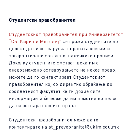
Студентски правобранител
Студентскиот правобранител при Универзитетот
“Св. Кирил и Методиј”
се грижи студентите во
целост да ги остваруваат правата кои им се
загарантирани согласно важечките прописи.
Доколку студентите сметаат дека им е
оневозможено остварувањето на некое право,
можете да го контактираат Студентскиот
правобранител кој со директно обраќање до
соодветниот факултет ќе ги добие сите
информации и ќе може да им помогне во целост
да ги остварат своите права.
Студентски правобранител може да го
контактирате на st_pravobranitel@ukim.edu.mk