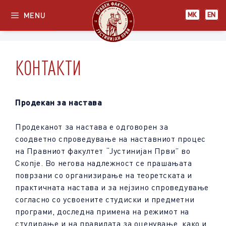
Skip
MENU
МК
EN
to
content
КОНТАКТИ
Продекан за настава
Продеканот за настава е одговорен за
соодветно спроведување на наставниот процес
на Правниот факултет “Јустинијан Први” во
Скопје. Во негова надлежност се прашањата
поврзани со организирање на теоретската и
практичната настава и за нејзино спроведување
согласно со усвоените студиски и предметни
програми, доследна примена на режимот на
студирање и на правилата за оценување, како и