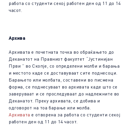
работа со студенти секој работен ден од 11 до 14
часот.
Архива
Архивата е почетната точка во обраќањето до
Деканатот на Правниот факултет “Јустинијан
Први ” во Скопје, со определени молби и барања
и местото каде се доставуваат сите поднесоци.
Барањето или молбата, составени во писмена
форма, се поднесуваат во архивата каде што се
заверуваат и се проследуваат до надлежните во
Деканатот. Преку архивата, се добива и
одговорот на тоа барање или молба.
Архивата
е отворена за работа со студенти секој
работен ден од 11 до 14 часот.