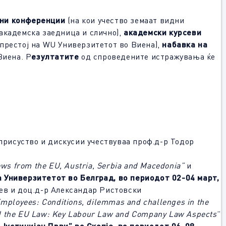
дни конференции
(на кои учество земаат видни
 академска заедница и слично),
академски курсеви
 престој на WU Универзитетот во Виена),
набавка на
Виена. Р
езултатите
од спроведените истражувања ќе
 присуство и дискусии учествуваа проф.д-р Тодор
ews from the EU, Austria, Serbia and
Ма
cedonia”
и
а Универзитетот во Белград, во периодот 02-04 март,
иев и доц.д-р Александар Ристовски
Employees: Conditions, dilemmas and challenges in the
d the EU Law: Key Labour Law and Company Law Aspects
”
„Јустинијан Први
”
во Скопје, во периодот 06-08