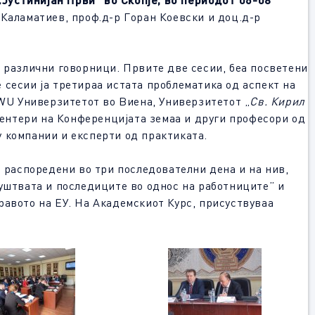
 Каламатиев, проф.д-р Горан Коевски и доц.д-р
аа различни говорници. Првите две сесии, беа посветени
 сесии ја третираа истата проблематика од аспект на
WU Универзитетот во Виена, Универзитетот „
Св. Кирил
езентери на Конференцијата земаа и други професори од
 компании и експерти од практиката.
 распоредени во три последователни дена и на нив,
руштвата и последиците во однос на работниците” и
равото на ЕУ. На Академскиот Курс, присуствуваа