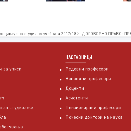
рв циклус на студии во учебната 2017/18
ДОГОВОРНО ПРАВО: ПРЕС
НАСТАВНИЦИ
 за уписи
Редовни професори
Вонредни професори
Доценти
em
Асистенти
и за студирање
Пензионирани професори
бла
Почесни доктори на наука
работувања