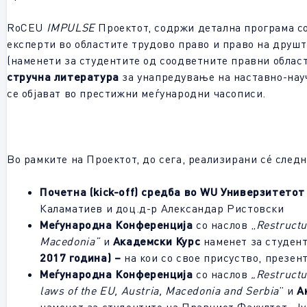
RoCEU
IMPULSE
Проектот, содржи детална програма со
експерти во областите трудово право и право на друш
(наменети за студентите од соодветните правни облас
стручна литература
за унапредување на наставно-нау
се објават во престижни меѓународни часописи.
Во рамките на Проектот, до сега, реализирани сé след
Почетна (
kick-off)
средба во
WU
Универзитетот 
Каламатиев и доц.д-р Александар Ристовски
Меѓународна Конференција
со наслов „
Restructu
Macedonia”
и
Академски Курс
наменет за студент
2017 година) –
на кои со свое присуство, презе
Меѓународна Конференција
со наслов
„
Restructu
laws of the EU, Austria, Macedonia and Serbia
” и
А