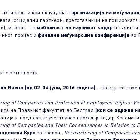
 активности кои вклучуваат:
организација на меѓунаро
твата, социјални партнери, претставници на пошироката
ти), можност за
мобилност на научниот кадар
(студиски
чниот процес и
финална меѓународна конференција
во 
ните активности:
во Виена (од 02-04 јуни, 2016 година)
–
на која со свое
ring of Companies and Protection of Employees’ Rights: Vi
ите на Правниот факултет во Белград
(кои се одржаа н
нтација и предавање учествуваа проф.д-р Тодор Каламат
ring of Companies and Their Consequences in Relation to 
кадемски Курс
со наслов
„
Restructuring of Companies an
кои се одржаа на Правниот Факултет 