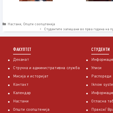
Categories
Настани
,
Општи соопштенија
Студентите запишани во прва година на п
ФАКУЛТЕТ
СТУДЕНТИ
Деканат
Информации
Стручна и административна служба
Уписи
Мисија и историјат
Распореди
Контакт
Iknow syst
Календар
Информаци
Настани
Огласна та
Општи соопштенија
Пракси/ В