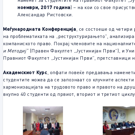
наменет за студентите на Правниот Факултет „Ју
ноември, 2017 година
) – на кои со свое присус
Александар Ристовски.
Меѓународната Конференција
, се состоеше од четири
на проблематиката на „реструктурирањето”, анализиран
компаниското право. Покрај членовите на национални
и Методиј
”
(Правен Факултет „Јустинијан Први”), и Уни
Правниот Факултет „Јустинијан Први”, претставници н
Академскиот Курс
, опфати повеќе предавања наменети
студентите можеа да се запознаат со клучните аспекти
хармонизацијата на трудовото право и правото на друш
вкупно 40 студенти од првиот, вториот и третиот цикл