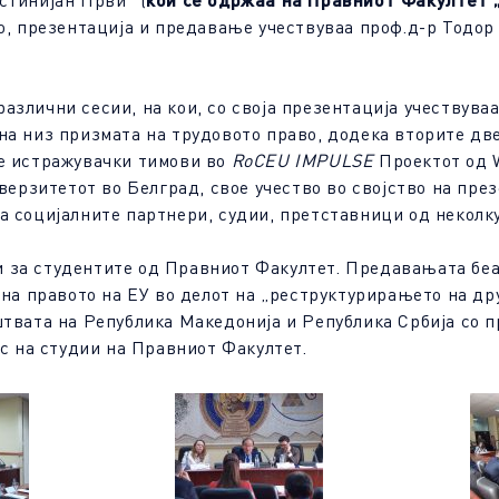
стинијан Први” (
тво, презентација и предавање учествуваа проф.д-р Тодор
 различни сесии, на кои, со своја презентација учествув
а низ призмата на трудовото право, додека вторите две
те истражувачки тимови во
RoCEU IMPULSE
Проектот од 
верзитетот во Белград, свое учество во својство на пр
а социјалните партнери, судии, претставници од неколку
 за студентите од Правниот Факултет. Предавањата беа
 на правото на ЕУ во делот на „реструктурирањето на д
твата на Република Македонија и Република Србија со п
ус на студии на Правниот Факултет.