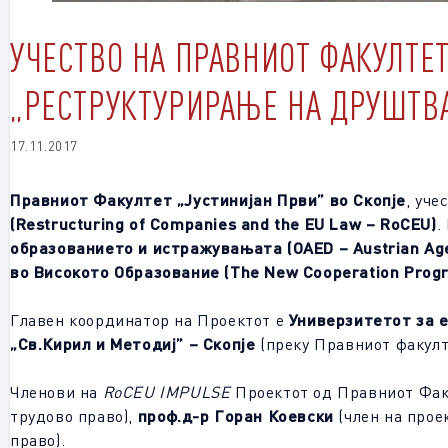
УЧЕСТВО НА ПРАВНИОТ ФАКУЛТЕ
„РЕСТРУКТУРИРАЊЕ НА ДРУШТВА
17.11.2017
Правниот Факултет „Јустинијан Први
”
во Скопје
, уч
(
Restructuring of Companies and the EU Law – RoCEU)
.
образованието и истражувањата
(
OAED – Austrian Age
во Високото Образование
(The New Cooperation Prog
Главен координатор на Проектот е
Универзитетот за е
„Св.Кирил и Методиј
” – Скопје
(преку Правниот факулт
Членови на
RoCEU IMPULSE
Проектот од Правниот Факу
трудово право),
проф.д-р Горан Коевски
(член на прое
право).