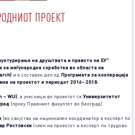
РОДНИОТ ПРОЕКТ
руктурирање на друштвата и правото на ЕУ
”
а за меѓународна соработка во областа на
arch)
и е составен дел од
Програмата за кооперација
ка на проектот е периодот 2016- 2018.
en –
WU
)
, а учесници во проектот се
Универзитетот
град
(преку Правниот факултет во Београд).
в
(во својство на национален координатор и експерт по
ар Ристовски
(член на проектот и експерт по трудово