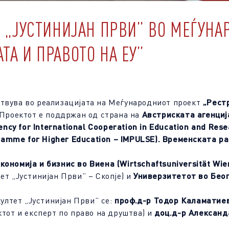
Т „ЈУСТИНИЈАН ПРВИ” ВО МЕЃУНА
ТА И ПРАВОТО НА ЕУ”
ествува во реализацијата на Меѓународниот проект
„Рест
 Проектот е поддржан од страна на
Австриската агенциј
ncy for International Cooperation in Education and Rese
ramme for Higher Education – IMPULS
Е
).
Временската рам
кономија и бизнис во Виена (Wirtschaftsuniversität Wi
ет „Јустинијан Први” – Скопје) и
Универзитетот во Бео
лтет „Јустинијан Први” се:
проф.д-р Тодор Каламатие
ктот и експерт по право на друштва) и
доц.д-р Александ