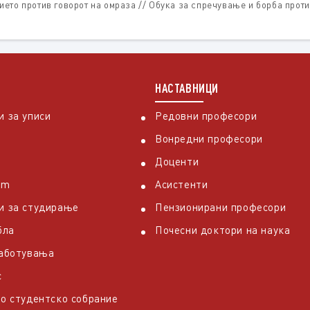
ето против говорот на омраза // Обука за спречување и борба проти
НАСТАВНИЦИ
 за уписи
Редовни професори
Вонредни професори
Доценти
em
Асистенти
и за студирање
Пензионирани професори
бла
Почесни доктори на наука
работувања
с
о студентско собрание