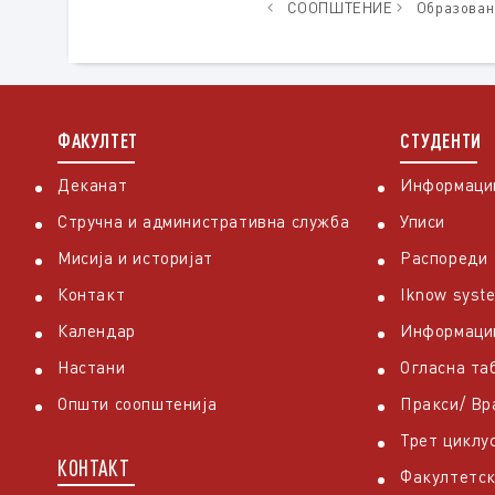
СООПШТЕНИЕ
Oбразовани
ФАКУЛТЕТ
СТУДЕНТИ
Деканат
Информации
Стручна и административна служба
Уписи
Мисија и историјат
Распореди
Контакт
Iknow syst
Календар
Информаци
Настани
Огласна та
Општи соопштенија
Пракси/ В
Трет циклу
КОНТАКТ
Факултетск