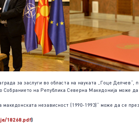
рада за заслуги во областа на науката „Гоце Делчев“, 
во Собранието на Република Северна Македонија може да
на македонската независност (1990-1993)“ може да се пр
pje/18268.pdf
)