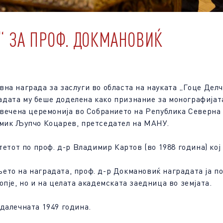
“ ЗА ПРОФ. ДОКМАНОВИЌ
на награда за заслуги во областа на науката „Гоце Дел
ата му беше доделена како признание за монографијата 
свечена церемонија во Собранието на Република Северна 
емик Љупчо Коцарев, претседател на МАНУ.
тетот по проф. д-р Владимир Картов (во 1988 година) ко
то на наградата, проф. д-р Докмановиќ наградата ја по
пје, но и на целата академската заедница во земјата.
далечната 1949 година.