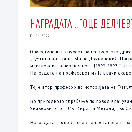
НАГРАДАТА „ГОЦЕ ДЕЛЧЕВ
05.05.2022
Овогодинешен лауреат на највисоката држав
„Јустинијан Први“ Мишо Докмановиќ. Наград
македонската независност (1990-1993)“ на 
Наградата на професорот му ја врачи акад
Тој е втор професор во историјата на Факул
Во пригодното обраќање по повод врачување
Универзитетот „Св. Кирил и Методиј“ во Ско
Наградата „Гоце Делчев“ е востановена во 