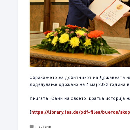
Обраќањето на добитникот на Државната наг
доделување одржано на 4 мај 2022 година 
Книгата „Сами на своето: кратка историја 
(
https://library.fes.de/pdf-files/bueros/sko
Categories
Настани