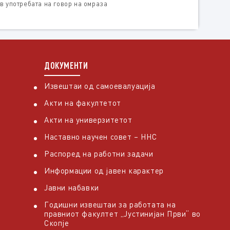
в употребата на говор на омраза
ДОКУМЕНТИ
Извештаи од самоевалуација
Акти на факултетот
Акти на универзитетот
Наставно научен совет – ННС
Распоред на работни задачи
Информации од јавен карактер
Јавни набавки
Годишни извештаи за работата на
правниот факултет „Јустинијан Први“ во
Скопје