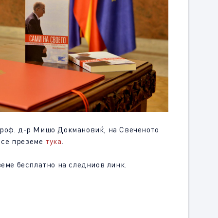
проф. д-р Мишо Докмановиќ, на Свеченото
 се преземе
тука
.
еземе бесплатно на следниов линк.