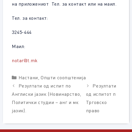
на приложениот Тел. за контакт или на маил.
Тел. за контакт:
3245-444
Маил:
notar@t.mk
Categories
Настани
,
Општи соопштенија
Резултати од испит по
Резултати
Англиски јазик (Новинарство,
од испитот п
Политички студии – анг и мк
Трговско
јазик).
право