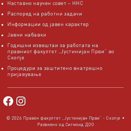
Наставно научен совет – ННС
Распоред на работни задачи
Информации од јавен карактер
Јавни набавки
Годишни извештаи за работата на
правниот факултет „Јустинијан Први“ во
Скопје
Процедури за заштитено внатрешно
пријавување
© 2026 Правен факултет „Јустинијан Први“ - Скопје
•
Развиено од
Сигмоид ДОО