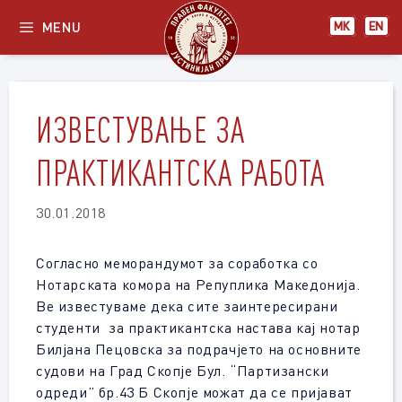
Skip
MENU
МК
EN
to
content
ИЗВЕСТУВАЊЕ ЗА
ПРАКТИКАНТСКА РАБОТА
30.01.2018
Согласно меморандумот за соработка со
Нотарската комора на Репуплика Македонија.
Ве известуваме дека сите заинтересирани
студенти за практикантска настава кај нотар
Билјана Пецовска за подрачјето на основните
судови на Град Скопје Бул. “Партизански
одреди” бр.43 Б Скопје можат да се пријават