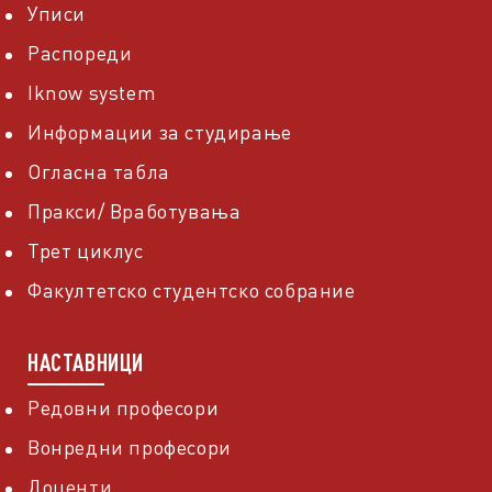
Уписи
Распореди
Iknow system
Информации за студирање
Огласна табла
Пракси/ Вработувања
Трет циклус
Факултетско студентско собрание
НАСТАВНИЦИ
Редовни професори
Вонредни професори
Доценти