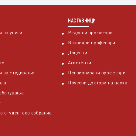
НАСТАВНИЦИ
 за уписи
Редовни професори
Вонредни професори
Доценти
em
Асистенти
и за студирање
Пензионирани професори
бла
Почесни доктори на наука
работувања
с
о студентско собрание