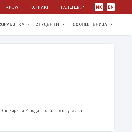
IKNOW
КОНТАКТ
КАЛЕНДАР
МК
EN
СОРАБОТКА
СТУДЕНТИ
СООПШТЕНИЈА
„Св. Кирил и Методиј“ во Скопје во учебната