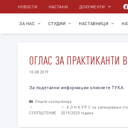
Skip
НОВОСТИ
НАСТАНИ
ДОКУМЕНТИ
to
content
ЗА НАС
СТУДИИ
НАСТАВНИЦИ
НА
ОГЛАС ЗА ПРАКТИКАНТИ 
10.08.2019
За подетални информации кликнете ТУКА.
Categories
Општи соопштенија
К О Н К У Р С за запишување сту
СООПШТЕНИЕ
2019/2020 година