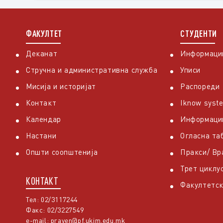
ФАКУЛТЕТ
СТУДЕНТИ
Деканат
Информации
Стручна и административна служба
Уписи
Мисија и историјат
Распореди
Контакт
Iknow syst
Календар
Информаци
Настани
Огласна та
Општи соопштенија
Пракси/ В
Трет циклу
КОНТАКТ
Факултетск
Тел: 02/3117244
Факс: 02/3227549
e-mail:
praven@pf.ukim.edu.mk